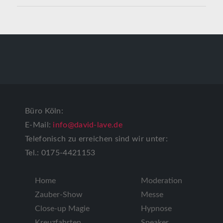
Büro Köln:
E-Mail:
info@david-lave.de
Telefonisch zu erreichen sind wir unter:
Tel.: 0175-4421153
Home
Moderation
Zauber-Show
Messe
Close-up Magie
Hypnose
Kreuzfahrten
Speaker